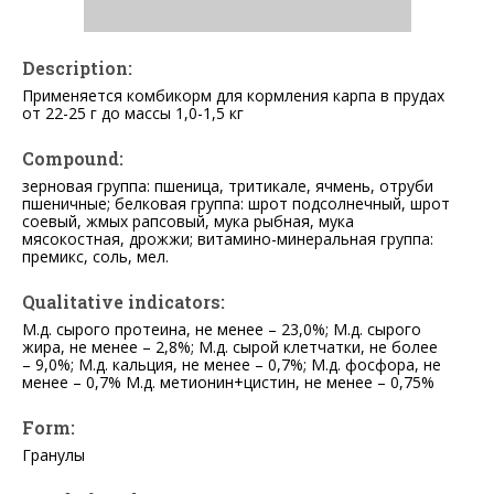
Description:
Применяется комбикорм для кормления карпа в прудах
от 22-25 г до массы 1,0-1,5 кг
Compound:
зерновая группа: пшеница, тритикале, ячмень, отруби
пшеничные; белковая группа: шрот подсолнечный, шрот
соевый, жмых рапсовый, мука рыбная, мука
мясокостная, дрожжи; витамино-минеральная группа:
премикс, соль, мел.
Qualitative indicators:
М.д. сырого протеина, не менее – 23,0%; М.д. сырого
жира, не менее – 2,8%; М.д. сырой клетчатки, не более
– 9,0%; М.д. кальция, не менее – 0,7%; М.д. фосфора, не
менее – 0,7% М.д. метионин+цистин, не менее – 0,75%
Form:
Гранулы