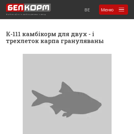
BE
Меню
Жабінкаўскі камбікормавы завод
К-111 камбікорм для двух - і
трехлеток карпа грануляваны