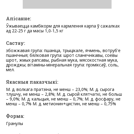
Апісанне:
Ўжываецца камбікорм для кармлення карпа ў сажалках
ад 22-25 г да масы 1,0-1,5 кг
Састау:
збожжавая група: пшаніца, трыцікале, ячмень, вотруб'е
пшанічныя; бялковая група: шрот сланечнікавы, соевы
шрот, жмых рапсавы, рыбная мука, мясокостная мука,
дрожджы; вітаміны-мінеральная група: прэміксаў, соль,
мел.
Якасныя паказчыкі:
М. д. волкага пратэіна, не менш – 23,0%; М. д. сырога
тлушчу, не менш – 2,8%; М. д. сырой клятчаткі, не больш
– 9,0%; М. д. кальцыя, не менш – 0,7%; М. д. фосфару, не
менш – 0,7% М. д. метионин+цистин, не менш – 0,75%
Форма:
Гранулы