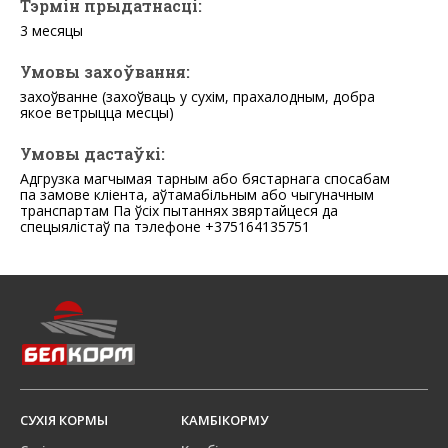
Тэрмін прыдатнасці:
3 месяцы
Умовы захоўвання:
захоўванне (захоўваць у сухім, прахалодным, добра
якое ветрыцца месцы)
Умовы дастаўкі:
Адгрузка магчымая тарным або бястарнага спосабам
па замове кліента, аўтамабільным або чыгуначным
транспартам Па ўсіх пытаннях звяртайцеся да
спецыялістаў па тэлефоне +375164135751
СУХІЯ КОРМЫ
КАМБІКОРМУ