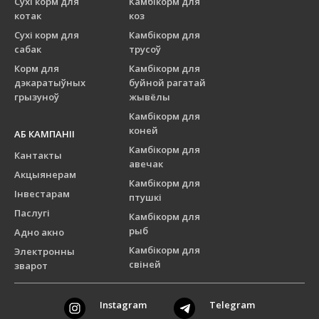
Сухі корм для
Камбікорм для
котак
коз
Сухі корм для
Камбікорм для
сабак
трусоў
Корм для
Камбікорм для
дэкаратыўных
буйной рагатай
грызуноў
жывёлы
Камбікорм для
коней
АБ КАМПАНІІ
Камбікорм для
Кантакты
авечак
Акцыянерам
Камбікорм для
Інвестарам
птушкі
Паслугі
Камбікорм для
рыб
Адно акно
Камбікорм для
Электронны
свіней
зварот
Instagram
Telegram