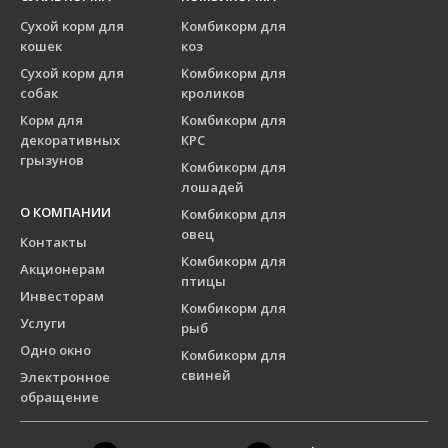
Сухой корм для
Комбикорм для
кошек
коз
Сухой корм для
Комбикорм для
собак
кроликов
Корм для
Комбикорм для
декоративных
КРС
грызунов
Комбикорм для
лошадей
О КОМПАНИИ
Комбикорм для
овец
Контакты
Комбикорм для
Акционерам
птицы
Инвесторам
Комбикорм для
Услуги
рыб
Одно окно
Комбикорм для
свиней
Электронное
обращение