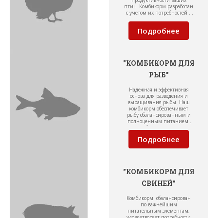
продуктивности ваших
птиц. Комбикорм разработан
с учетом их потребностей в
питательных веществах,
витаминах и минералах.
Подробнее
Комбикорм для птиц
производится в различных
вариантах, учитывая возраст
и вид птицы.
"КОМБИКОРМ ДЛЯ
РЫБ"
Надежная и эффективная
основа для разведения и
выращивания рыбы. Наш
комбикорм обеспечивает
рыбу сбалансированным и
полноценным питанием,
необходимым для
обеспечения ее здоровья,
Подробнее
роста и развития.
"КОМБИКОРМ ДЛЯ
СВИНЕЙ"
Комбикорм сбалансирован
по важнейшим
питательным элементам,
удовлетворяет потребности