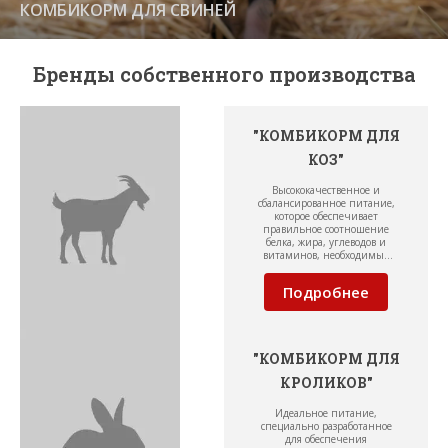
КОМБИКОРМ ДЛЯ СВИНЕЙ
Бренды собственного производства
"КОМБИКОРМ ДЛЯ
КОЗ"
Высококачественное и
сбалансированное питание,
которое обеспечивает
правильное соотношение
белка, жира, углеводов и
витаминов, необходимых
для поддержания здоровья
коз во всех периодах жизни
Подробнее
и повышения
продуктивности.
"КОМБИКОРМ ДЛЯ
КРОЛИКОВ"
Идеальное питание,
специально разработанное
для обеспечения