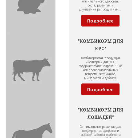
оптимального здоровья,
роста, развития и
улучшения репродуктивной
функции кроликов.
Подробнее
"КОМБИКОРМ ДЛЯ
КРС"
Комбикормовая продукция
«Белкорм» для КРС
содержит сбалансированный
комплекс питательных
веществ, витаминов,
минералов и добавок,
подобранных с учетом
возраста, производственной
Подробнее
группы и продуктивности
животного.
"КОМБИКОРМ ДЛЯ
ЛОШАДЕЙ"
Оптимальное решение для
поддержания здоровья и
высокой работоспособности