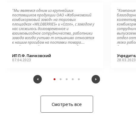
"Мы являемся одним из крупнейших
"Компани
поставщиков продукции ОАО «Жабинковский
благодарн
комбикормовый завод» на торговых
коллектив
площадках «WILDBERRIES» и «Ozon», с заводом у
комбикорм
нас сложилось долговременное и
сотруднич
взаимовыгодное сотрудничество, работники
выпускаем
завода всегда учтиво т отзывчиво относятся
отдел опт
к нашим просьбам на поставки товара.
легко рабо
Продукция предприятия пользуется большим
без нарек
спросом у потребителей, так как содержит
быть увер
ИП П.Ф. Панчковский
Учредител
исключительно натуральные ингредиенты. "
07.04.2023
28.03.2023
Смотреть все