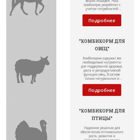
ваших лошадей. Наш
комбикорм разработан с
учетом потребностей
лошадей различных пород
и возрастных групп.
Подробнее
"КОМБИКОРМ ДЛЯ
ОВЕЦ"
Комбикорма содержат все
необходимые нутриенты
для поддержания здоровья,
роста и репродуктивной
функции овец. В составе
только натуральные и
качественные ингредиенты
для обеспечения
Подробнее
оптимального
пищеварения.
"КОМБИКОРМ ДЛЯ
ПТИЦЫ"
Надежное решение для
обеспечения оптимального
роста, развития и