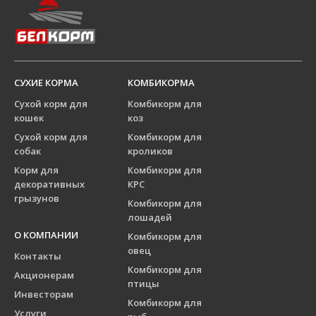
СУХИЕ КОРМА
КОМБИКОРМА
Сухой корм для
Комбикорм для
кошек
коз
Сухой корм для
Комбикорм для
собак
кроликов
Корм для
Комбикорм для
декоративных
КРС
грызунов
Комбикорм для
лошадей
О КОМПАНИИ
Комбикорм для
овец
Контакты
Комбикорм для
Акционерам
птицы
Инвесторам
Комбикорм для
Услуги