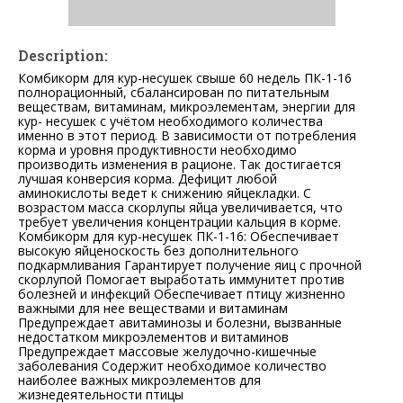
Description:
Комбикорм для кур-несушек свыше 60 недель ПК-1-16
полнорационный, сбалансирован по питательным
веществам, витаминам, микроэлементам, энергии для
кур- несушек с учётом необходимого количества
именно в этот период. В зависимости от потребления
корма и уровня продуктивности необходимо
производить изменения в рационе. Так достигается
лучшая конверсия корма. Дефицит любой
аминокислоты ведет к снижению яйцекладки. С
возрастом масса скорлупы яйца увеличивается, что
требует увеличения концентрации кальция в корме.
Комбикорм для кур-несушек ПК-1-16: Обеспечивает
высокую яйценоскость без дополнительного
подкармливания Гарантирует получение яиц с прочной
скорлупой Помогает выработать иммунитет против
болезней и инфекций Обеспечивает птицу жизненно
важными для нее веществами и витаминам
Предупреждает авитаминозы и болезни, вызванные
недостатком микроэлементов и витаминов
Предупреждает массовые желудочно-кишечные
заболевания Содержит необходимое количество
наиболее важных микроэлементов для
жизнедеятельности птицы