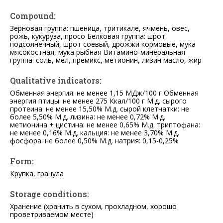
Compound:
Зерновая группа: пшеница, тритикале, ячмень, овес,
рожь, кукуруза, просо Белковая группа: шрот
подсолнечный, шрот соевый, дрожжи кормовые, мука
мясокостная, мука рыбная Витамино-минеральная
группа: соль, мел, премикс, метионин, лизин масло, жир
Qualitative indicators:
Обменная энергия: не менее 1,15 МДж/100 г Обменная
энергия птицы: не менее 275 Ккал/100 г М.д. сырого
протеина: не менее 15,50% М.д. сырой клетчатки: не
более 5,50% М.д. лизина: не менее 0,72% М.д.
метионина + цистина: не менее 0,65% М.д. триптофана:
не менее 0,16% М.д. кальция: не менее 3,70% М.д.
фосфора: не более 0,50% М.д. натрия: 0,15-0,25%
Form:
Крупка, гранула
Storage conditions:
Хранение (хранить в сухом, прохладном, хорошо
проветриваемом месте)