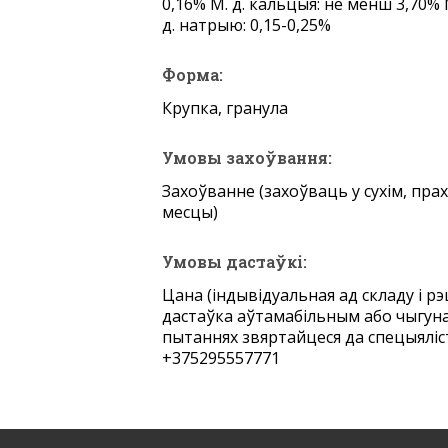
0,16% М. д. кальцыя: не менш 3,70% 
д. натрыю: 0,15-0,25%
Форма:
Крупка, гранула
Умовы захоўвання:
Захоўванне (захоўваць у сухім, пр
месцы)
Умовы дастаўкі:
Цана (індывідуальная ад складу і р
дастаўка аўтамабільным або чыгун
пытаннях звяртайцеся да спецыяліс
+375295557771