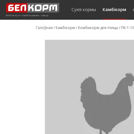
Сухія кормы
Камбікорм
Жабінкаўскі камбікормавы завод
Галоўная
/
Камбікорм
/
Комбикорм для птицы
/
ПК-1-1