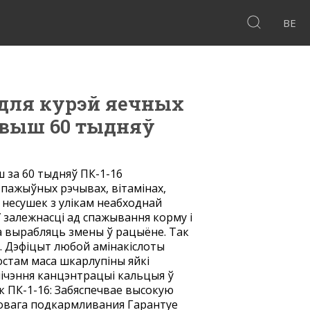
BE
 для курэй яечных
 звыш 60 тыдняў
 за 60 тыдняў ПК-1-16
пажыўных рэчывах, вітамінах,
- несушек з улікам неабходнай
У залежнасці ад спажывання корму і
 вырабляць змены ў рацыёне. Так
. Дэфіцыт любой амінакіслоты
ростам маса шкарлупіны яйкі
ічэння канцэнтрацыі кальцыя ў
к ПК-1-16: Забяспечвае высокую
ковага подкармливания Гарантуе