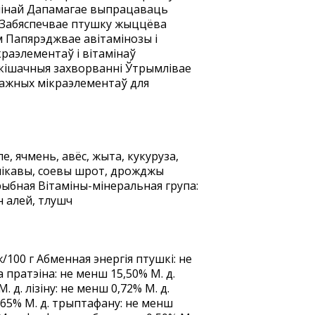
пінай Дапамагае выпрацаваць
й Забяспечвае птушку жыццёва
м Папярэджвае авітамінозы і
раэлементаў і вітамінаў
кішачныя захворванні Ўтрымлівае
ажных мікраэлементаў для
, ячмень, авёс, жыта, кукуруза,
нікавы, соевы шрот, дрожджы
рыбная Вітаміны-мінеральная група:
н алей, тлушч
/100 г Абменная энергія птушкі: не
а пратэіна: не менш 15,50% М. д.
. д. лізіну: не менш 0,72% М. д.
,65% М. д. трыптафану: не менш