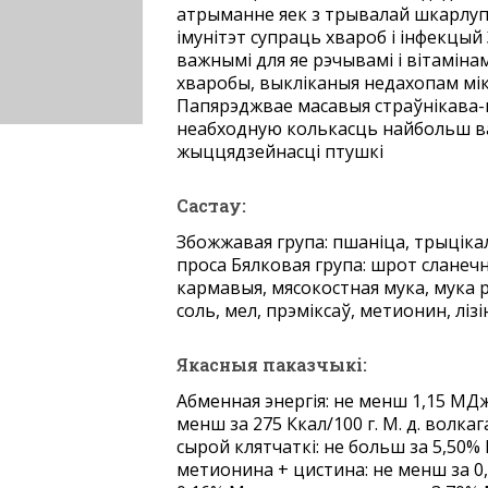
атрыманне яек з трывалай шкарлу
імунітэт супраць хвароб і інфекцы
важнымі для яе рэчывамі і вітаміна
хваробы, выкліканыя недахопам мік
Папярэджвае масавыя страўнікава-
неабходную колькасць найбольш в
жыццядзейнасці птушкі
Састау:
Збожжавая група: пшаніца, трыцікале
проса Бялковая група: шрот сланеч
кармавыя, мясокостная мука, мука 
соль, мел, прэміксаў, метионин, лізі
Якасныя паказчыкі:
Абменная энергія: не менш 1,15 МДж
менш за 275 Ккал/100 г. М. д. волкаг
сырой клятчаткі: не больш за 5,50% М
метионина + цистина: не менш за 0