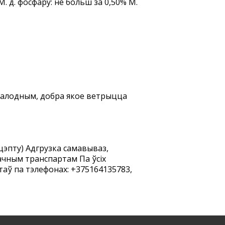
М. д. фосфару: не больш за 0,50% М.
ахалодным, добра якое ветрыцца
эцэпту) Адгрузка самавываз,
ачным транспартам Па ўсіх
таў па тэлефонах: +375164135783,