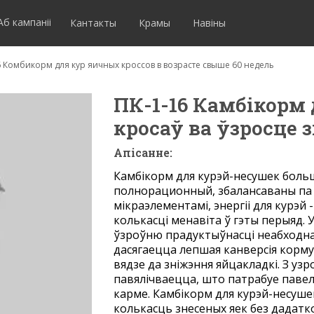
Аб кампаніі
Кантакты
Крамы
Навіны
6 Комбикорм для кур яичных кроссов в возрасте свыше 60 недель
ПК-1-16 Камбікорм
кросаў ва ўзросце
Апісанне:
Камбікорм для курэй-несушек больш
полнорационный, збалансаваны па 
мікраэлементамі, энергіі для курэй 
колькасці менавіта ў гэты перыяд. 
ўзроўню прадуктыўнасці неабходна
дасягаецца лепшая канверсія корму
вядзе да зніжэння яйцакладкі. З уз
павялічваецца, што патрабуе павел
карме. Камбікорм для курэй-несуше
колькасць знесеных яек без дадат