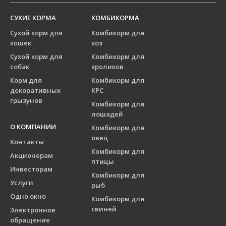
СУХИЕ КОРМА
КОМБИКОРМА
Сухой корм для
Комбикорм для
кошек
коз
Сухой корм для
Комбикорм для
собак
кроликов
Корм для
Комбикорм для
декоративных
КРС
грызунов
Комбикорм для
лошадей
О КОМПАНИИ
Комбикорм для
овец
Контакты
Комбикорм для
Акционерам
птицы
Инвесторам
Комбикорм для
Услуги
рыб
Одно окно
Комбикорм для
свиней
Электронное
обращение