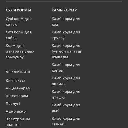
СУХІЯ КОРМЫ
КАМБІКОРМУ
Сухі корм для
Камбікорм для
котак
коз
Сухі корм для
Камбікорм для
сабак
трусоў
Корм для
Камбікорм для
дэкаратыўных
буйной рагатай
грызуноў
жывёлы
Камбікорм для
коней
АБ КАМПАНІІ
Камбікорм для
Кантакты
авечак
Акцыянерам
Камбікорм для
Інвестарам
птушкі
Паслугі
Камбікорм для
рыб
Адно акно
Камбікорм для
Электронны
свіней
зварот