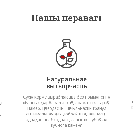
Нашы перавагі
Натуральнае
вытворчасць
Сухія корму вырабляюцца без прымянення
од
хімічных фарбавальнікаў, араматызатараў.
Памер, цвёрдасць і шчыльнасць гранул
у
аптымальная для добрай паядальнасці,
адпадае неабходнасць ачысткі зубоў ад
зубнога каменя