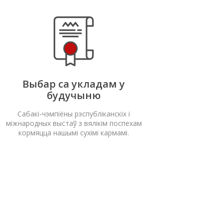
Выбар са укладам у
будучыню
Сабакі-чэмпіёны рэспубліканскіх і
міжнародных выстаў з вялікім поспехам
кормяцца нашымі сухімі кармамі.