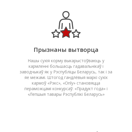
Прызнаны вытворца
Нашы сухія корму выкарыстоўваюць у
кармленні большасць гадавальнікаў і
заводчыкаў як у Рэспубліцы Беларусь, так і за
яе межамі. Штогод гандлёвыя маркі сухіх
кармоў «Рэкс», «Only» становяцца
пераможцамі конкурсаў: «Прадукт года» і
«Лепшыя тавары Рэспублікі Беларусь»