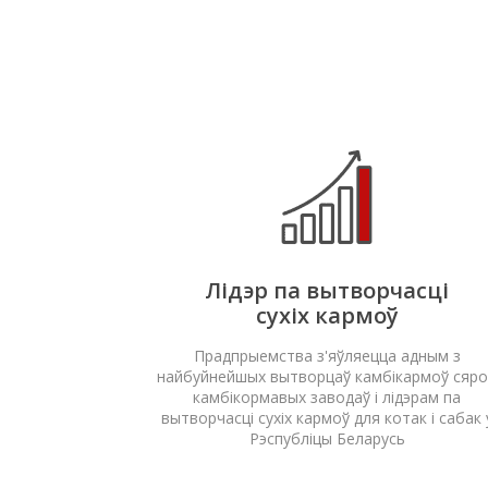
Лідэр па вытворчасці
сухіх кармоў
Прадпрыемства з'яўляецца адным з
найбуйнейшых вытворцаў камбікармоў сяр
камбікормавых заводаў і лідэрам па
вытворчасці сухіх кармоў для котак і сабак 
Рэспубліцы Беларусь