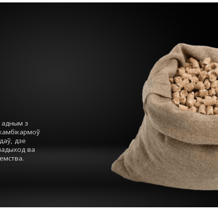
 адным з
камбікармоў
даў, дзе
падыход ва
емства.