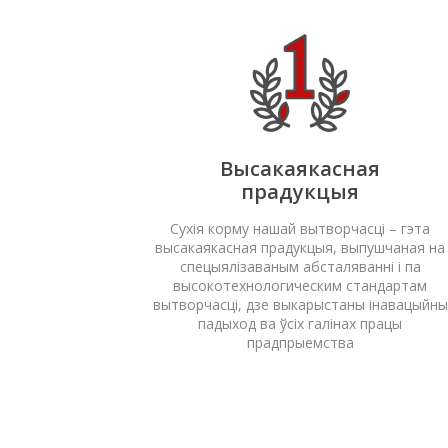
Высакаякасная
прадукцыя
Сухія корму нашай вытворчасці – гэта
высакаякасная прадукцыя, выпушчаная на
спецыялізаваным абсталяванні і па
высокотехнологическим стандартам
вытворчасці, дзе выкарыстаны інавацыйны
падыход ва ўсіх галінах працы
прадпрыемства