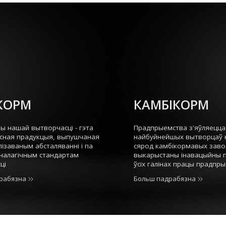
 КОРМ
КАМБІКОРМ
мы нашай вытворчасці - гэта
Прадпрыемства з'яўляецца
сная прадукцыя, выпушчаная
найбуйнейшых вытворцаў 
ізаваным абсталяванні і па
сярод камбікормавых заво
налагічным стандартам
выкарыстаны інавацыйны 
ці
ўсіх галінах працы прадпры
рабязна
Больш падрабязна