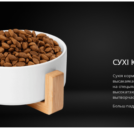
СУХІ
Сухія кор
высакаяка
на спецыял
высокатэх
вытворчас
Больш пад