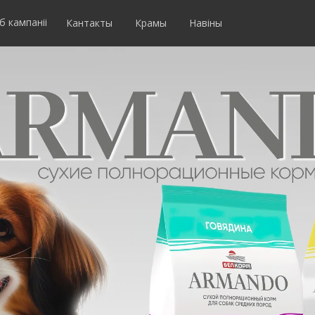
б кампаніі
Кантакты
Крамы
Навіны