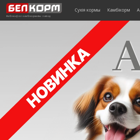
Сухія кормы
Камбікорм
А
Жабінкаўскі камбікормавы завод