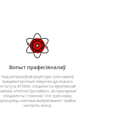
Вопыт прафесіяналаў
Над распрацоўкай рэцэптуры сухіх кармоў
працавалі вучоныя Навукова-даследчага
інстытута ВГАВМ, спецыялісты еўрапейскай
кампаніі «Petfood Specialities», ветэрынарныя
спецыялісты і тэхнолагі. Усе сухія корму
праходзяць клінічныя выпрабаванні і трайны
кантроль якасці