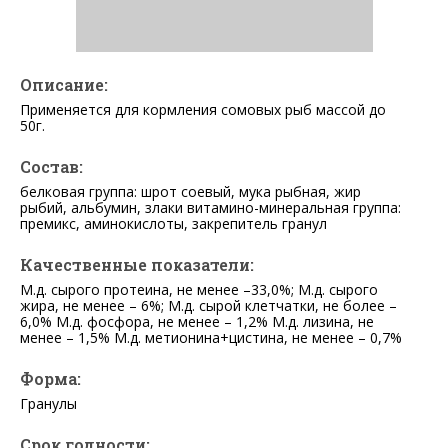
Описание:
Применяется для кормления сомовых рыб массой до
50г.
Состав:
белковая группа: шрот соевый, мука рыбная, жир
рыбий, альбумин, злаки витамино-минеральная группа:
премикс, аминокислоты, закрепитель гранул
Качественные показатели:
М.д. сырого протеина, не менее –33,0%; М.д. сырого
жира, не менее – 6%; М.д. сырой клетчатки, не более –
6,0% М.д. фосфора, не менее – 1,2% М.д. лизина, не
менее – 1,5% М.д. метионина+цистина, не менее – 0,7%
Форма:
Гранулы
Срок годности: