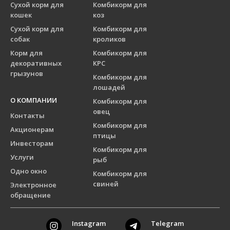
Сухой корм для
Комбикорм для
кошек
коз
Сухой корм для
Комбикорм для
собак
кроликов
Корм для
Комбикорм для
декоративных
КРС
грызунов
Комбикорм для
лошадей
О КОМПАНИИ
Комбикорм для
овец
Контакты
Комбикорм для
Акционерам
птицы
Инвесторам
Комбикорм для
Услуги
рыб
Одно окно
Комбикорм для
свиней
Электронное
обращение
Instagram
Telegram