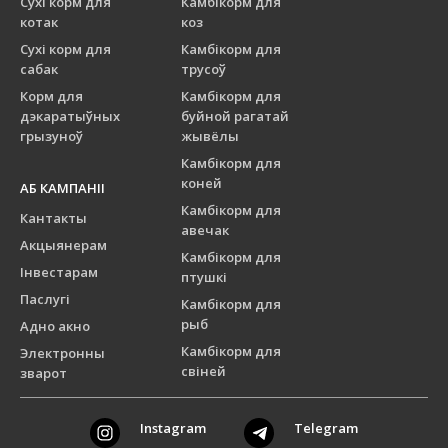
Сухі корм для
Камбікорм для
котак
коз
Сухі корм для
Камбікорм для
сабак
трусоў
Корм для
Камбікорм для
дэкаратыўных
буйной рагатай
грызуноў
жывёлы
Камбікорм для
коней
АБ КАМПАНІІ
Камбікорм для
Кантакты
авечак
Акцыянерам
Камбікорм для
Інвестарам
птушкі
Паслугі
Камбікорм для
рыб
Адно акно
Камбікорм для
Электронны
свіней
зварот
Instagram
Telegram