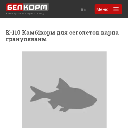
BE
Меню
Жабінкаўскі камбікормавы завод
К-110 Камбікорм для сеголеток карпа
грануляваны