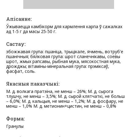
Апісанне:
Ўжываецца камбікорм для кармлення карпа ў сажалках
ад 1-5 г да масы 25-50 г.
Састау:
збожжавая група: пшаніца, трыцікале, ячмень, вотруб'е
пшанічныя; бялковая група: шрот сланечнікавы, соевы
шрот, жмых рапсавы, рыбная мука, мясокостная мука,
дрожджы; вітаміны-мінеральная група: прэміксаў,
фасфат, соль.
Якасныя паказчыкі:
М. д. волкага пратэіна, не менш – 26%; М. д. сырога
тлушчу, не менш – 3,5%; М. д. сырой клятчаткі, не больш
– 6,0%; М. д. кальцыя, не менш – 1,2%; М. д. фосфару, не
менш – 1,0% М. д. метионин+цистин, не менш – 0,8%
Форма:
Гранулы