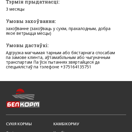
Тэрмін прыдатнасці:
3 месяцы
Умовы захоўвання:
захоўванне (захоўваць у сухім, прахалодным, добра
якое ветрыцца месцы)
Умовы дастаўкі:
Адгрузка магчымая тарным або бястарнага спосабам
па замове кліента, аўтамабільным або чыгуначным
транспартам Па ўсіх пытаннях звяртайцеся да
спецыялістаў па тэлефоне +375164135751
СУХІЯ КОРМЫ
КАМБІКОРМУ