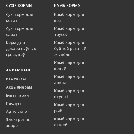
СУХІЯ КОРМЫ
КАМБІКОРМУ
Сухі корм для
Камбікорм для
котак
коз
Сухі корм для
Камбікорм для
сабак
трусоў
Корм для
Камбікорм для
дэкаратыўных
буйной рагатай
грызуноў
жывёлы
Камбікорм для
коней
АБ КАМПАНІІ
Камбікорм для
Кантакты
авечак
Акцыянерам
Камбікорм для
Інвестарам
птушкі
Паслугі
Камбікорм для
рыб
Адно акно
Камбікорм для
Электронны
свіней
зварот