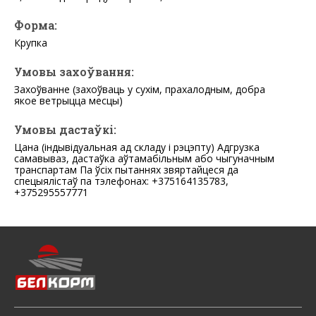
Форма:
Крупка
Умовы захоўвання:
Захоўванне (захоўваць у сухім, прахалодным, добра
якое ветрыцца месцы)
Умовы дастаўкі:
Цана (індывідуальная ад складу і рэцэпту) Адгрузка
самавываз, дастаўка аўтамабільным або чыгуначным
транспартам Па ўсіх пытаннях звяртайцеся да
спецыялістаў па тэлефонах: +375164135783,
+375295557771