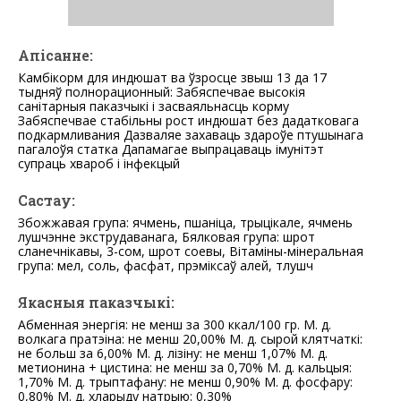
Апісанне:
Камбікорм для индюшат ва ўзросце звыш 13 да 17
тыдняў полнорационный: Забяспечвае высокія
санітарныя паказчыкі і засваяльнасць корму
Забяспечвае стабільны рост индюшат без дадатковага
подкармливания Дазваляе захаваць здароўе птушынага
пагалоўя статка Дапамагае выпрацаваць імунітэт
супраць хвароб і інфекцый
Састау:
Збожжавая група: ячмень, пшаніца, трыцікале, ячмень
лушчэнне экструдаванага, Бялковая група: шрот
сланечнікавы, 3-сом, шрот соевы, Вітаміны-мінеральная
група: мел, соль, фасфат, прэміксаў алей, тлушч
Якасныя паказчыкі:
Абменная энергія: не менш за 300 ккал/100 гр. М. д.
волкага пратэіна: не менш 20,00% М. д. сырой клятчаткі:
не больш за 6,00% М. д. лізіну: не менш 1,07% М. д.
метионина + цистина: не менш за 0,70% М. д. кальцыя:
1,70% М. д. трыптафану: не менш 0,90% М. д. фосфару:
0,80% М. д. хларыду натрыю: 0,30%