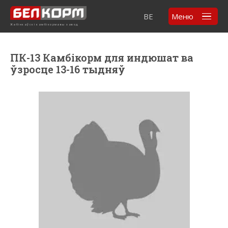
BE
Меню
Жабінкаўскі камбікормавы завод
ПК-13 Камбікорм для индюшат ва
ўзросце 13-16 тыдняў