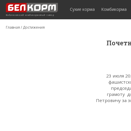
Сухие корма
Комбикорма
Жабинковский комбикормовый завод
Главная
/
Достижения
Почетн
23 июля 20
фашистск
председ
грамоту д
Петровичу за з