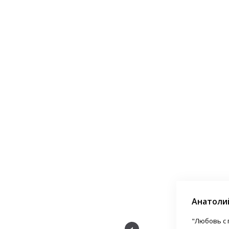
Анатоли
ртнер для всех животноводов."
"Любовь с 