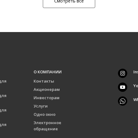
Смотреть все
О КОМПАНИИ
In
для
Контакты
Y
Акционерам
для
Инвесторам
W
Услуги
для
Одно окно
Электронное
для
обращение