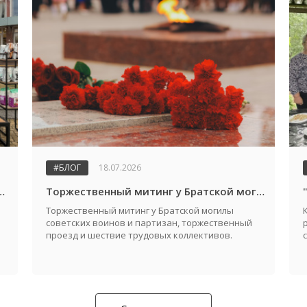
#БЛОГ
18.07.2026
дателя райисполкома и молодежный конкурс "Автоледи 2026"
Торжественный митинг у Братской могилы советских воинов и партизан, посвященный Дню города и Дню освобождения Жабинковского района от немецко-фашистских захватчиков
Торжественный митинг у Братской могилы
советских воинов и партизан, торжественный
проезд и шествие трудовых коллективов.