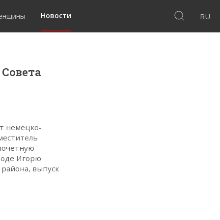
Новости
женщины
RU
 Совета
от немецко-
меститель
почетную
боде Игорю
 района, выпуск