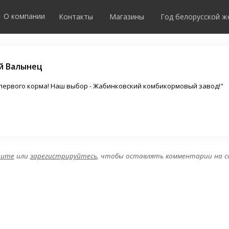
Комментарии
О компании
Контакты
Магазины
Год белорусской 
й Валынец
первого корма! Наш выбор - Жабинковский комбикормовый завод!"
дите
или
зарегистрируйтесь
, чтобы оставлять комментарии на 