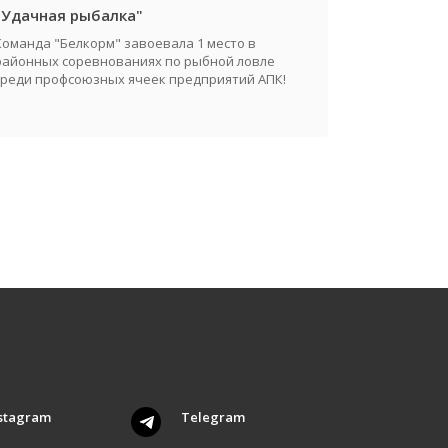
"Удачная рыбалка"
Команда "Белкорм" завоевала 1 место в
районных соревнованиях по рыбной ловле
среди профсоюзных ячеек предприятий АПК!
stagram
Telegram