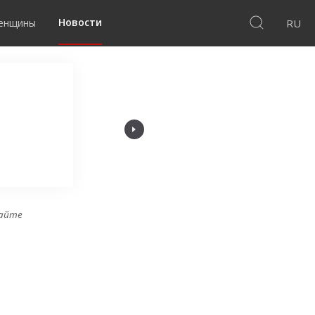
Новости
женщины
RU
Дмитрий Зубков
"Качество на высоте! Завод радует качеств
сотрудниками."
сайте