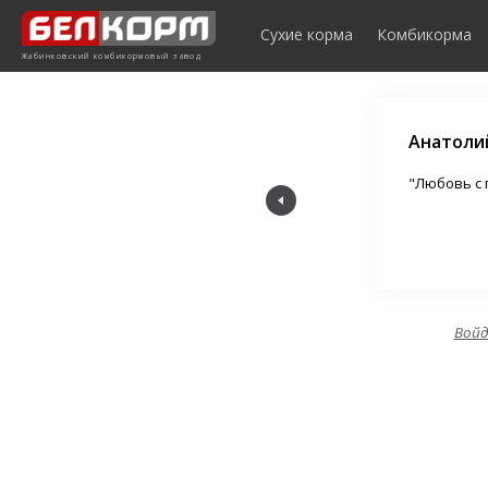
Элемент не найден!
Сухие корма
Комбикорма
Жабинковский комбикормовый завод
Анатоли
ртнер для всех животноводов."
"Любовь с 
Вой