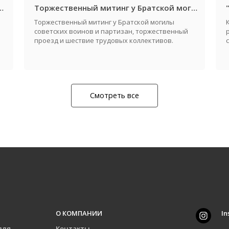
дателя райисполкома и молодежный конкурс "Автоледи 2026"
Торжественный митинг у Братской могилы советских воинов и партизан, посвященный Дню города и Дню освобождения Жабинковского района от немецко-фашистских захватчиков
Торжественный митинг у Братской могилы
советских воинов и партизан, торжественный
проезд и шествие трудовых коллективов.
Смотреть все
О КОМПАНИИ
In
для
Контакты