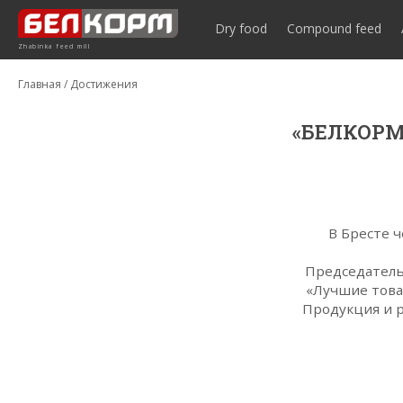
Dry food
Compound feed
Zhabinka feed mill
Главная
/
Достижения
«БЕЛКОРМ»
В Бресте 
Председатель
«Лучшие това
Продукция и 