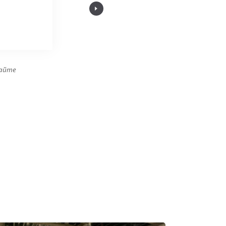
"The quality is top notch! The plant pleases with
сайте