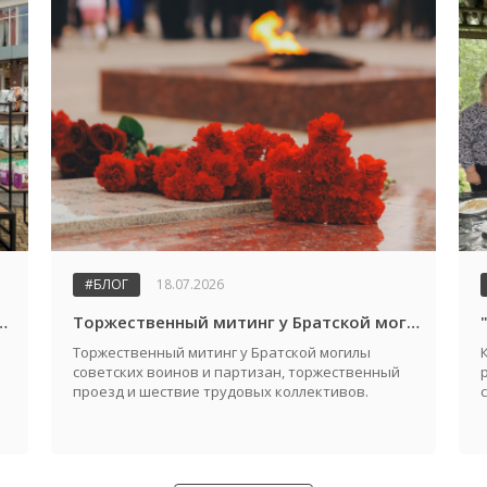
#БЛОГ
18.07.2026
дателя райисполкома и молодежный конкурс "Автоледи 2026"
Торжественный митинг у Братской могилы советских воинов и партизан, посвященный Дню города и Дню освобождения Жабинковского района от немецко-фашистских захватчиков
Торжественный митинг у Братской могилы
советских воинов и партизан, торжественный
проезд и шествие трудовых коллективов.