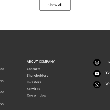
Show all
ABOUT COMPANY
In
eed
Contacts
Yo
Shareholders
eed
Investors
Wh
Services
eed
One window
eed