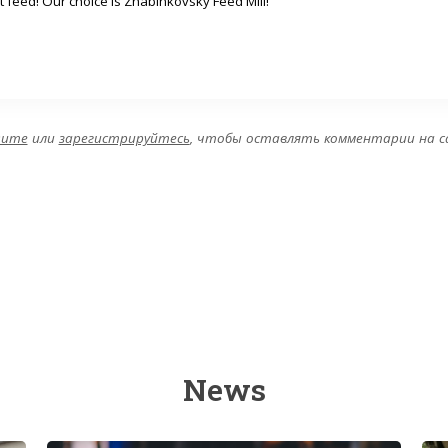
st feed! Our choice is Zhabinkovsky Feed Mill!"
дите
или
зарегистрируйтесь
, чтобы оставлять комментарии на 
News