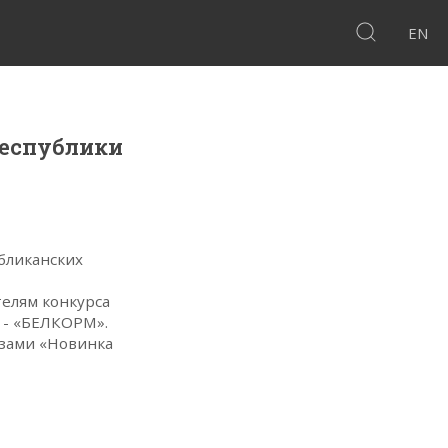
EN
Республики
бликанских
елям конкурса
 - «БЕЛКОРМ».
зами «Новинка