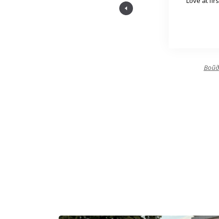
ner for all livestock farmers."
"Love at fir
Вой