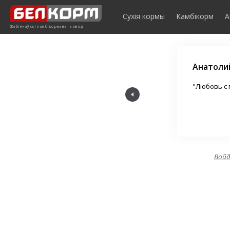
Элемент не найден!
Сухія кормы
Камбікорм
А
Жабінкаўскі камбікормавы завод
Анатоли
ртнер для всех животноводов."
"Любовь с 
Вой