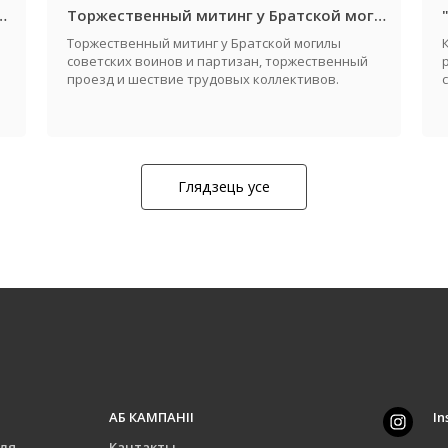
дателя райисполкома и молодежный конкурс "Автоледи 2026"
Торжественный митинг у Братской могилы советских воинов и партизан, посвященный Дню города и Дню освобождения Жабинковского района от немецко-фашистских захватчиков
Торжественный митинг у Братской могилы
советских воинов и партизан, торжественный
проезд и шествие трудовых коллективов.
Глядзець усе
АБ КАМПАНІІ
In
для
Кантакты