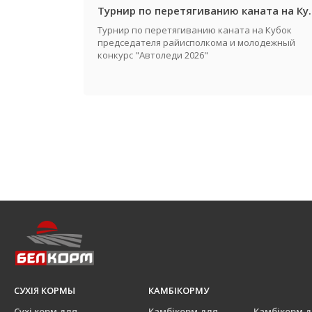
Турнир по перетягиванию каната на Кубок предсе
Турнир по перетягиванию каната на Кубок
председателя райисполкома и молодежный
конкурс "Автоледи 2026"
СУХІЯ КОРМЫ
КАМБІКОРМУ
Сухі корм для
Камбікорм для
Камбікорм 