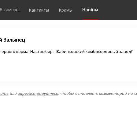
Каментары
Навіны
б кампаніі
Кантакты
Крамы
й Валынец
первого корма! Наш выбор - Жабинковский комбикормовый завод!"
дите
или
зарегистрируйтесь
, чтобы оставлять комментарии на 