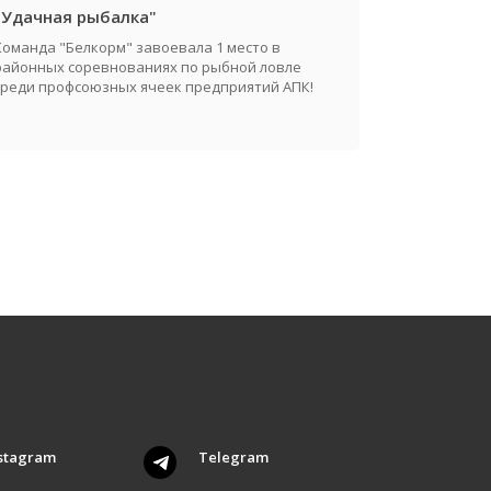
"Удачная рыбалка"
Команда "Белкорм" завоевала 1 место в
районных соревнованиях по рыбной ловле
среди профсоюзных ячеек предприятий АПК!
stagram
Telegram