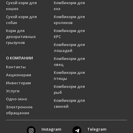
Сухой корм для
Комбикорм для
кошек
коз
Сухой корм для
Комбикорм для
собак
кроликов
Корм для
Комбикорм для
декоративных
КРС
грызунов
Комбикорм для
лошадей
О КОМПАНИИ
Комбикорм для
овец
Контакты
Комбикорм для
Акционерам
птицы
Инвесторам
Комбикорм для
Услуги
рыб
Одно окно
Комбикорм для
свиней
Электронное
обращение
Instagram
Telegram