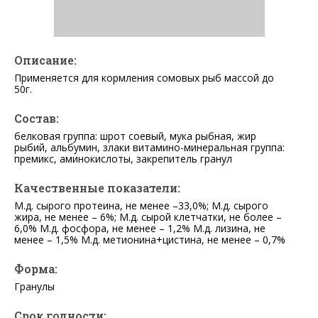
Описание:
Применяется для кормления сомовых рыб массой до
50г.
Состав:
белковая группа: шрот соевый, мука рыбная, жир
рыбий, альбумин, злаки витамино-минеральная группа:
премикс, аминокислоты, закрепитель гранул
Качественные показатели:
М.д. сырого протеина, не менее –33,0%; М.д. сырого
жира, не менее – 6%; М.д. сырой клетчатки, не более –
6,0% М.д. фосфора, не менее – 1,2% М.д. лизина, не
менее – 1,5% М.д. метионина+цистина, не менее – 0,7%
Форма:
Гранулы
Срок годности: