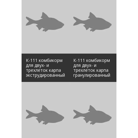
К-111 комбикорм
К-111 комбикорм
для двух- и
для двух- и
трехлеток карпа
трехлеток карпа
экструдированный
гранулированный