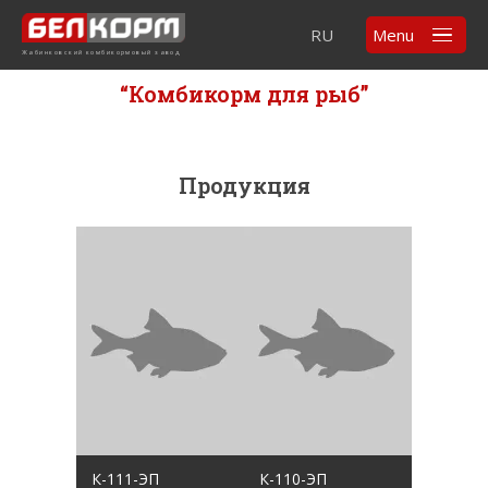
RU
Menu
Жабинковский комбикормовый завод
“Комбикорм для рыб”
Продукция
К-111-ЭП
К-110-ЭП