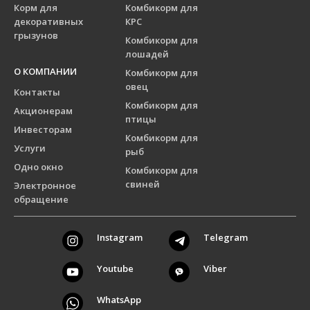
Корм для
Комбикорм для
декоративных
КРС
грызунов
Комбикорм для
лошадей
О КОМПАНИИ
Комбикорм для
овец
Контакты
Комбикорм для
Акционерам
птицы
Инвесторам
Комбикорм для
Услуги
рыб
Одно окно
Комбикорм для
свиней
Электронное
обращение
Instagram
Telegram
Youtube
Viber
WhatsApp