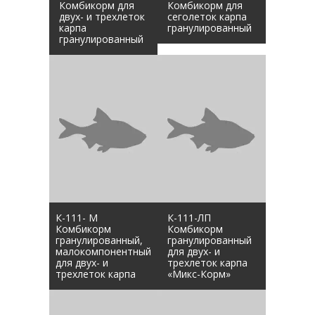
Комбикорм для
Комбикорм для
двух- и трехлеток
сеголеток карпа
карпа
гранулированный
гранулированный
К-111- М
К-111-ЛП
Комбикорм
Комбикорм
гранулированный,
гранулированный
малокомпонентный
для двух- и
для двух- и
трехлеток карпа
трехлеток карпа
«Микс-Корм»