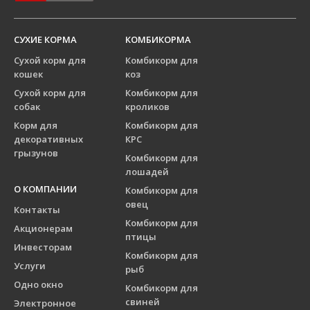
СУХИЕ КОРМА
КОМБИКОРМА
Сухой корм для
Комбикорм для
кошек
коз
Сухой корм для
Комбикорм для
собак
кроликов
Корм для
Комбикорм для
декоративных
КРС
грызунов
Комбикорм для
лошадей
О КОМПАНИИ
Комбикорм для
овец
Контакты
Комбикорм для
Акционерам
птицы
Инвесторам
Комбикорм для
Услуги
рыб
Одно окно
Комбикорм для
свиней
Электронное