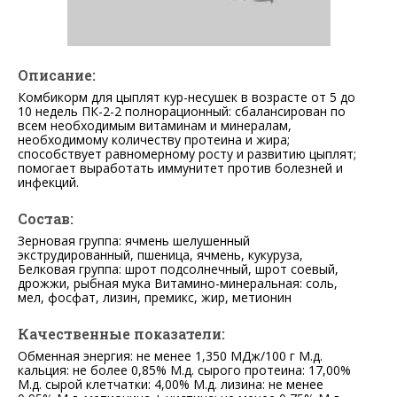
Описание:
Комбикорм для цыплят кур-несушек в возрасте от 5 до
10 недель ПК-2-2 полнорационный: cбалансирован по
всем необходимым витаминам и минералам,
необходимому количеству протеина и жира;
cпособствует равномерному росту и развитию цыплят;
помогает выработать иммунитет против болезней и
инфекций.
Состав:
Зерновая группа: ячмень шелушенный
экструдированный, пшеница, ячмень, кукуруза,
Белковая группа: шрот подсолнечный, шрот соевый,
дрожжи, рыбная мука Витамино-минеральная: соль,
мел, фосфат, лизин, премикс, жир, метионин
Качественные показатели:
Обменная энергия: не менее 1,350 МДж/100 г М.д.
кальция: не более 0,85% М.д. сырого протеина: 17,00%
М.д. сырой клетчатки: 4,00% М.д. лизина: не менее