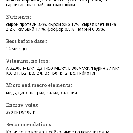
карнитин, цикорий, экстракт юкки.
Nutrients:
сырой протеин 32%, сырой жир 12%, сырая клетчатка
2,2%, кальций 1,1%, фосфор 0,8%, натрий 0,35%.
Best before date::
14 месяцев
Vitamins, no less:
А 32000 МЕ/кг, Д3 1450 МЕ/кг, Е 300мг/кг, таурин 37 г/кг,
К3, В1, В2, В3, В4, В5, В6, В12, Вс, Н-биотин
Micro and macro elements:
медь, цинк, натрий, калий, кальций
Energy value:
390 ккал/100 г
Recommendations:
Количество корма, необходимое вашему питомцу,