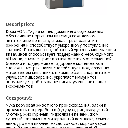
Description:
Корм «ONLY» для кошек домашнего содержания»
обеспечивает организм питомца комплексом
питательных веществ, снижает риск развития
ожирения и способствует умеренному поступлению
калорий. Правильно подобранный уровень минералов и
витаминов способствует поддержанию необходимого
рН-мочи, снижает риск возникновения мочекаменной
болезни и поддерживает здоровье мочеполовой
системы. Экстракт юкки способствует поддержанию
микрофлоры кишечника, в комплексе с L-карнитином
улучшает пищеварение, укрепляет иммунитет,
нормализует работу кишечника и уменьшает запах
экскрементов.
Compound:
мука кормовая животного происхождения, злаки и
продукты их переработки (кукуруза, рис, кукурузный
глютен), жир куриный, гидролизаи печени, жом
сушеный, витаминно-минеральный комплекс, семена
льна, дрожжи пивные, масло соевое, морковь сухая,
яичный порошок, сыворотка сухая, жир рыбий, L-