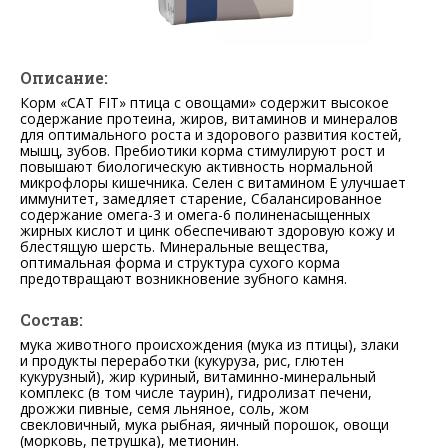
Описание:
Корм «CAT FIT» птица с овощами» содержит высокое
содержание протеина, жиров, витаминов и минералов
для оптимального роста и здорового развития костей,
мышц, зубов. Пребиотики корма стимулируют рост и
повышают биологическую активность нормальной
микрофлоры кишечника. Селен с витамином Е улучшает
иммунитет, замедляет старение, Сбалансированное
содержание омега-3 и омега-6 полиненасыщенных
жирных кислот и цинк обеспечивают здоровую кожу и
блестящую шерсть. Минеральные вещества,
оптимальная форма и структура сухого корма
предотвращают возникновение зубного камня.
Состав:
мука животного происхождения (мука из птицы), злаки
и продукты переработки (кукуруза, рис, глютен
кукурузный), жир куриный, витаминно-минеральный
комплекс (в том числе таурин), гидролизат печени,
дрожжи пивные, семя льняное, соль, жом
свекловичный, мука рыбная, яичный порошок, овощи
(морковь, петрушка), метионин.