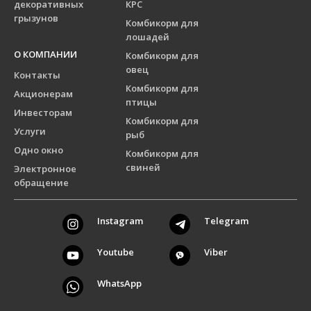
декоративных
КРС
грызунов
Комбикорм для
лошадей
О КОМПАНИИ
Комбикорм для
овец
Контакты
Комбикорм для
Акционерам
птицы
Инвесторам
Комбикорм для
Услуги
рыб
Одно окно
Комбикорм для
свиней
Электронное
обращение
Instagram
Telegram
Youtube
Viber
WhatsApp