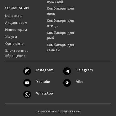
лошадей
О КОМПАНИИ
Комбикорм для
овец
Контакты
Комбикорм для
Акционерам
птицы
Инвесторам
Комбикорм для
Услуги
рыб
Одно окно
Комбикорм для
свиней
Электронное
обращение
Instagram
Telegram
Youtube
Viber
WhatsApp
Разработка и продвижение: