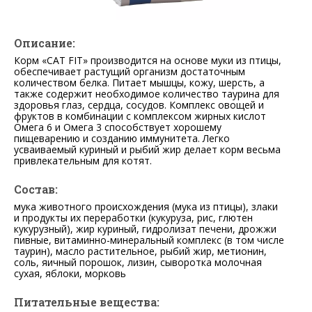
Описание:
Корм «CAT FIT» производится на основе муки из птицы,
обеспечивает растущий организм достаточным
количеством белка. Питает мышцы, кожу, шерсть, а
также содержит необходимое количество таурина для
здоровья глаз, сердца, сосудов. Комплекс овощей и
фруктов в комбинации с комплексом жирных кислот
Омега 6 и Омега 3 способствует хорошему
пищеварению и созданию иммунитета. Легко
усваиваемый куриный и рыбий жир делает корм весьма
привлекательным для котят.
Состав:
мука животного происхождения (мука из птицы), злаки
и продукты их переработки (кукуруза, рис, глютен
кукурузный), жир куриный, гидролизат печени, дрожжи
пивные, витаминно-минеральный комплекс (в том числе
таурин), масло растительное, рыбий жир, метионин,
соль, яичный порошок, лизин, сыворотка молочная
сухая, яблоки, морковь
Питательные вещества: