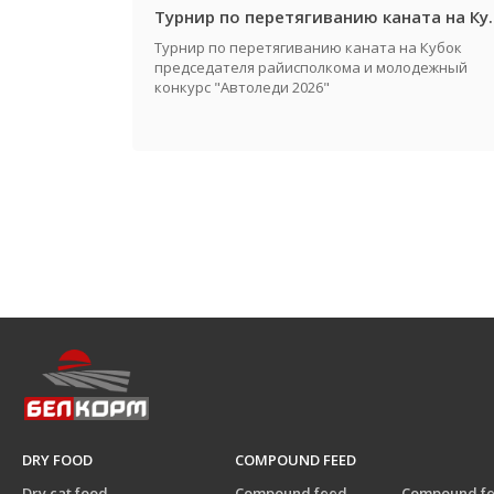
Турнир по перетягиванию каната на Кубок предсе
Турнир по перетягиванию каната на Кубок
председателя райисполкома и молодежный
конкурс "Автоледи 2026"
DRY FOOD
COMPOUND FEED
Dry cat food
Compound feed
Compound f