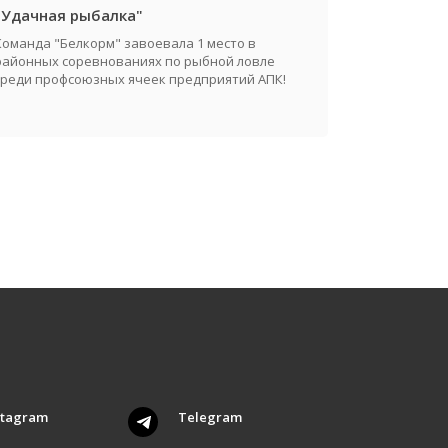
"Удачная рыбалка"
Команда "Белкорм" завоевала 1 место в
районных соревнованиях по рыбной ловле
среди профсоюзных ячеек предприятий АПК!
stagram
Telegram