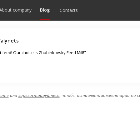
Comments
Blog
About company
Contacts
Valynets
st feed! Our choice is Zhabinkovsky Feed Mill!"
дите
или
зарегистрируйтесь
, чтобы оставлять комментарии на 