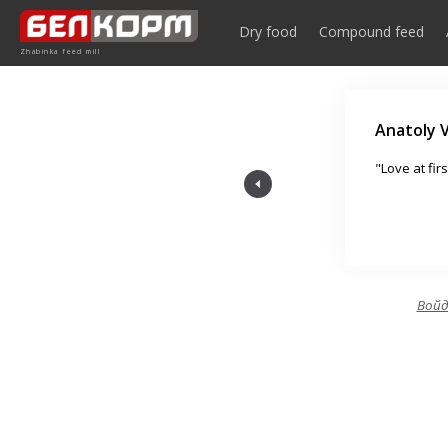
Element is not found
Dry food
Compound feed
Zhabinka feed mill
Anatoly 
ner for all livestock farmers."
"Love at fir
Вой