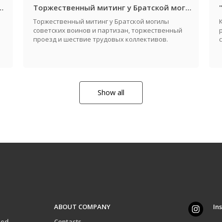
дателя райисполкома и молодежный конкурс "Автоледи 2026"
Торжественный митинг у Братской могилы советских воинов и партизан, посвященный Дню города и Дню освобождения Жабинковского района от немецко-фашистских захватчиков
Торжественный митинг у Братской могилы
советских воинов и партизан, торжественный
проезд и шествие трудовых коллективов.
Show all
ABOUT COMPANY
In
eed
Contacts