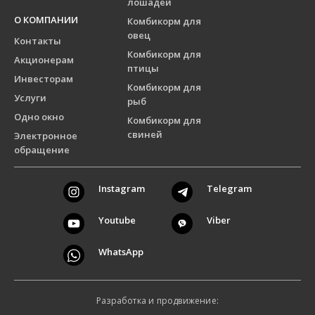
лошадей
О КОМПАНИИ
Комбикорм для
овец
Контакты
Комбикорм для
Акционерам
птицы
Инвесторам
Комбикорм для
Услуги
рыб
Одно окно
Комбикорм для
свиней
Электронное
обращение
Instagram
Telegram
Youtube
Viber
WhatsApp
Разработка и продвижение: