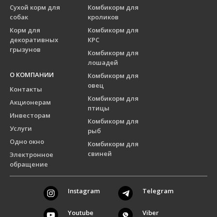
Сухой корм для
Комбикорм для
собак
кроликов
Корм для
Комбикорм для
декоративных
КРС
грызунов
Комбикорм для
лошадей
О КОМПАНИИ
Комбикорм для
овец
Контакты
Комбикорм для
Акционерам
птицы
Инвесторам
Комбикорм для
Услуги
рыб
Одно окно
Комбикорм для
свиней
Электронное
обращение
Instagram
Telegram
Youtube
Viber