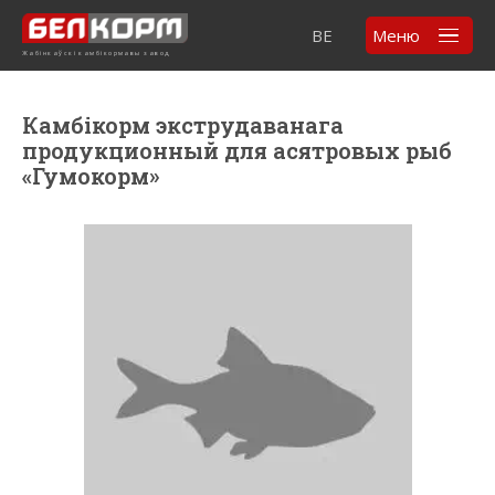
BE
Меню
Жабінкаўскі камбікормавы завод
Камбікорм экструдаванага
продукционный для асятровых рыб
«Гумокорм»