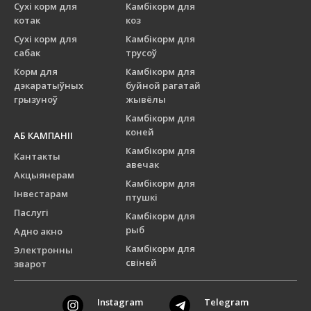
Сухі корм для
Камбікорм для
котак
коз
Сухі корм для
Камбікорм для
сабак
трусоў
Корм для
Камбікорм для
дэкаратыўных
буйной рагатай
грызуноў
жывёлы
Камбікорм для
коней
АБ КАМПАНІІ
Камбікорм для
Кантакты
авечак
Акцыянерам
Камбікорм для
Інвестарам
птушкі
Паслугі
Камбікорм для
рыб
Адно акно
Камбікорм для
Электронны
свіней
зварот
Instagram
Telegram