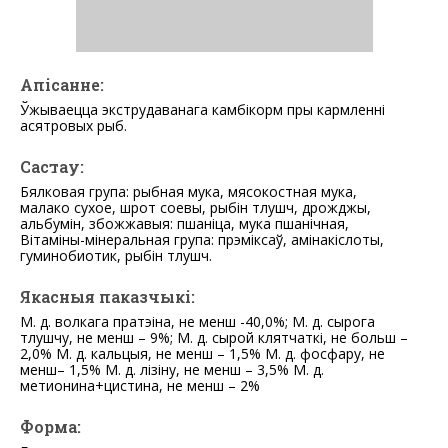
Апісанне:
Ўжываецца экструдаванага камбікорм пры кармленні
асятровых рыб.
Састау:
Бялковая група: рыбная мука, мясокостная мука,
малако сухое, шрот соевы, рыбін тлушч, дрожджы,
альбумін, збожжавыя: пшаніца, мука пшанічная,
Вітаміны-мінеральная група: прэміксаў, амінакіслоты,
гуминобиотик, рыбін тлушч.
Якасныя паказчыкі:
М. д. волкага пратэіна, не менш -40,0%; М. д. сырога
тлушчу, не менш – 9%; М. д. сырой клятчаткі, не больш –
2,0% М. д. кальцыя, не менш – 1,5% М. д. фосфару, не
менш– 1,5% М. д. лізіну, не менш – 3,5% М. д.
метионина+цистина, не менш – 2%
Форма: