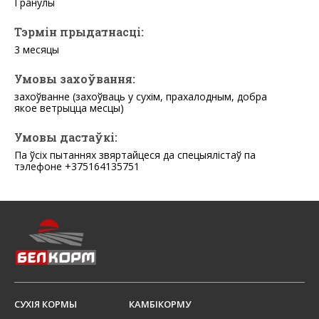
Гранулы
Тэрмін прыдатнасці:
3 месяцы
Умовы захоўвання:
захоўванне (захоўваць у сухім, прахалодным, добра
якое ветрыцца месцы)
Умовы дастаўкі:
Па ўсіх пытаннях звяртайцеся да спецыялістаў па
тэлефоне +375164135751
СУХІЯ КОРМЫ
КАМБІКОРМУ