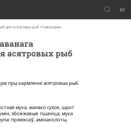
BE
й для осетровых рыб «Гумокорм»
аванага
я асятровых рыб
рм пры кармленні асятровых рыб.
остная мука, малако сухое, шрот
умін, збожжавыя: пшаніца, мука
упа: прэміксаў, амінакіслоты,