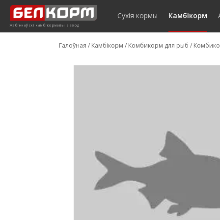
Сухія кормы
Камбікорм
Жабінкаўскі камбікормавы завод
Галоўная
/
Камбікорм
/
Комбикорм для рыб
/
Комбико