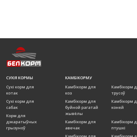
СУХІЯ КОРМЫ
КАМБІКОРМУ
Сухі корм для
Камбікорм для
Камбікорм 
котак
коз
трусоў
Сухі корм для
Камбікорм для
Камбікорм 
сабак
буйной рагатай
коней
жывёлы
Корм для
дэкаратыўных
Камбікорм для
Камбікорм 
грызуноў
авечак
птушкі
Камбікорм для
Камбікорм 