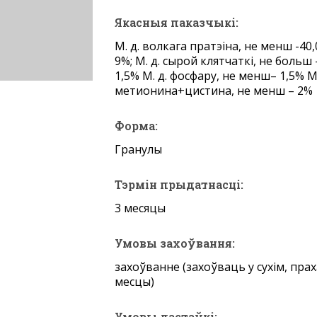
Якасныя паказчыкі:
М. д. волкага пратэіна, не менш -40,
9%; М. д. сырой клятчаткі, не больш 
1,5% М. д. фосфару, не менш– 1,5% М. 
метионина+цистина, не менш – 2%
Форма:
Гранулы
Тэрмін прыдатнасці:
3 месяцы
Умовы захоўвання:
захоўванне (захоўваць у сухім, пр
месцы)
Умовы дастаўкі: