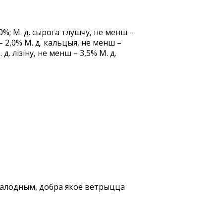
0%; М. д. сырога тлушчу, не менш –
– 2,0% М. д. кальцыя, не менш –
д. лізіну, не менш – 3,5% М. д.
ахалодным, добра якое ветрыцца