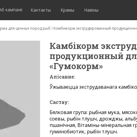
Аб кампаніі
Кантакты
Крамы
Навіны
рма для ценных пород рыб
/
Комбикорм экструдированный продукционны
Камбікорм экструд
продукционный дл
«Гумокорм»
Апісанне:
Ўжываецца экструдаванага камбіко
Састау:
Бялковая група: рыбная мука, мясок
соевы, рыбін тлушч, дрожджы, альб
пшанічная, Вітаміны-мінеральная гр
гуминобиотик, рыбін тлушч.