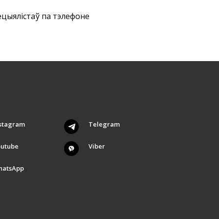
ецыялістаў па тэлефоне
stagram
Telegram
outube
Viber
hatsApp