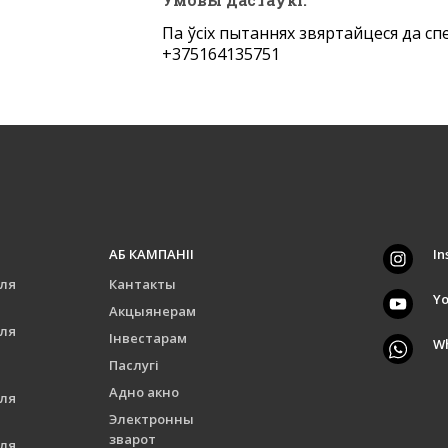
Па ўсіх пытаннях звяртайцеся да сп
+375164135751
АБ КАМПАНІІ
In
для
Кантакты
Y
Акцыянерам
для
Інвестарам
W
Паслугі
Адно акно
для
Электронны
зварот
для