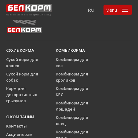
Элемент не найден!
RU
Menu
Жабинковский комбикормовый завод
СУХИЕ КОРМА
КОМБИКОРМА
Сухой корм для
Комбикорм для
кошек
коз
Сухой корм для
Комбикорм для
собак
кроликов
Корм для
Комбикорм для
декоративных
КРС
грызунов
Комбикорм для
лошадей
О КОМПАНИИ
Комбикорм для
овец
Контакты
Комбикорм для
Акционерам