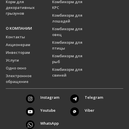
Корм для
Комбикорм для
декоративных
КРС
грызунов
Комбикорм для
лошадей
О КОМПАНИИ
Комбикорм для
овец
Контакты
Комбикорм для
Акционерам
птицы
Инвесторам
Комбикорм для
Услуги
рыб
Одно окно
Комбикорм для
свиней
Электронное
обращение
Instagram
Telegram
Youtube
Viber
WhatsApp