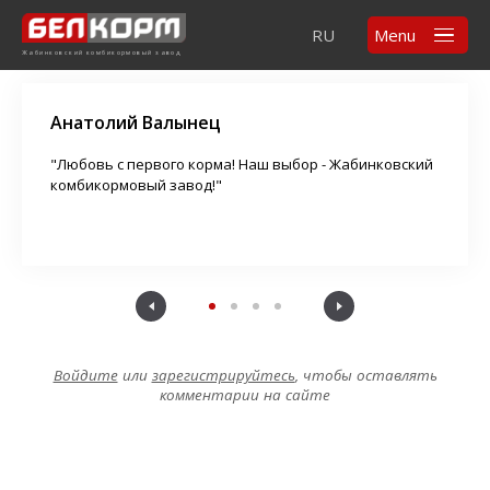
Элемент не найден!
Комментарии
RU
Menu
Жабинковский комбикормовый завод
Анатолий Валынец
"Любовь с первого корма! Наш выбор - Жабинковский
комбикормовый завод!"
Войдите
или
зарегистрируйтесь
, чтобы оставлять
комментарии на сайте